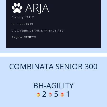
ARJA
Country: ITALY
ID: BI0001989
Club/Team: JEANS & FRIENDS ASD
Region: VENETO
COMBINATA SENIOR 300
BH-AGILITY
2
5
1