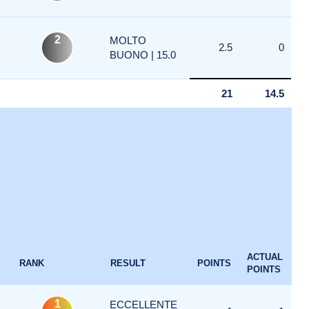
2
MOLTO
2.5
0
BUONO | 15.0
21
14.5
ACTUAL
RANK
RESULT
POINTS
POINTS
1
ECCELLENTE