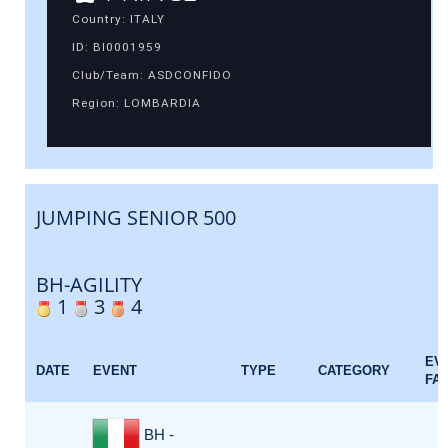
Country: ITALY
ID: BI0001959
Club/Team: ASDCONFIDO
Region: LOMBARDIA
JUMPING SENIOR 500
BH-AGILITY
1
3
4
EV
DATE
EVENT
TYPE
CATEGORY
FA
BH -