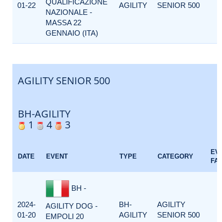
QUALIFICAZIONE
01-22
AGILITY
SENIOR 500
NAZIONALE -
MASSA 22
GENNAIO (ITA)
AGILITY SENIOR 500
BH-AGILITY
1
4
3
EV
DATE
EVENT
TYPE
CATEGORY
FA
BH -
2024-
BH-
AGILITY
AGILITY DOG -
01-20
AGILITY
SENIOR 500
EMPOLI 20