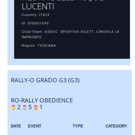
LUCENTI
Country: ITALY
ID: BI0001690
Club/Team: ASSOC. SPORTIVA DILETT. CINOFILA LE
IMPRONTE
Region: TOSCANA
RALLY-O GRADO G3 (G3)
RO-RALLY OBEDIENCE
2
5
1
DATE
EVENT
TYPE
CATEGORY