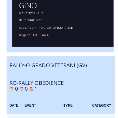
GINO
Country: ITALY
ID: BI0001636
Club/Team: TAU CINOFILIA A.S.D
Region: TOSCANA
RALLY-O GRADO VETERANI (GV)
RO-RALLY OBEDIENCE
0
0
1
DATE
EVENT
TYPE
CATEGORY