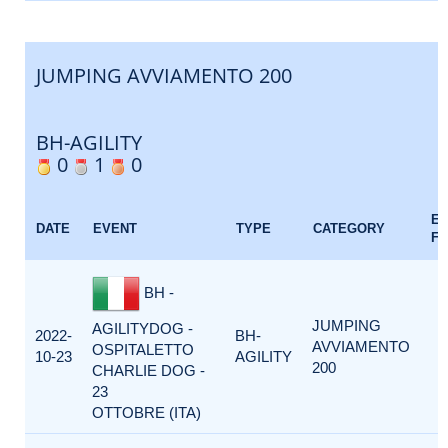
JUMPING AVVIAMENTO 200
BH-AGILITY
0
1
0
E
DATE
EVENT
TYPE
CATEGORY
F
BH -
JUMPING
AGILITYDOG -
2022-
BH-
AVVIAMENTO
OSPITALETTO
10-23
AGILITY
200
CHARLIE DOG -
23
OTTOBRE (ITA)