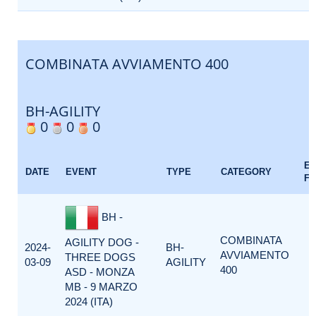
COMBINATA AVVIAMENTO 400
BH-AGILITY
0
0
0
E
DATE
EVENT
TYPE
CATEGORY
F
BH -
COMBINATA
AGILITY DOG -
2024-
BH-
AVVIAMENTO
THREE DOGS
03-09
AGILITY
400
ASD - MONZA
MB - 9 MARZO
2024 (ITA)