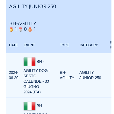
AGILITY JUNIOR 250
BH-AGILITY
1
0
1
E
DATE
EVENT
TYPE
CATEGORY
F
BH -
AGILITY DOG -
2024-
BH-
AGILITY
SESTO
06-30
AGILITY
JUNIOR 250
CALENDE - 30
GIUGNO
2024 (ITA)
BH -