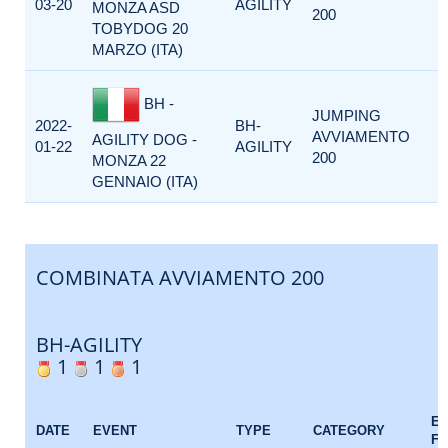
03-20
AGILITY
MONZA ASD
200
TOBYDOG 20
MARZO (ITA)
BH -
JUMPING
2022-
BH-
AVVIAMENTO
AGILITY DOG -
01-22
AGILITY
200
MONZA 22
GENNAIO (ITA)
COMBINATA AVVIAMENTO 200
BH-AGILITY
1
1
1
E
DATE
EVENT
TYPE
CATEGORY
F