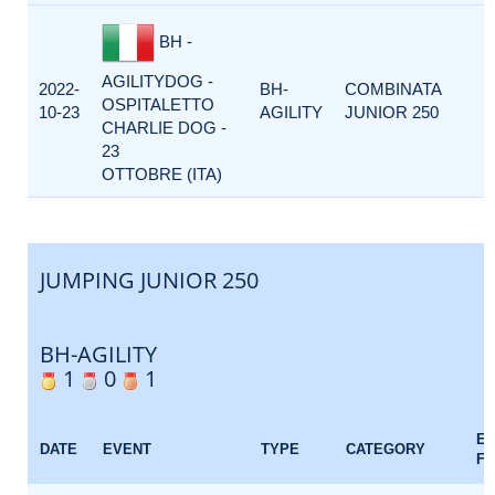
BH -
AGILITYDOG -
2022-
BH-
COMBINATA
OSPITALETTO
10-23
AGILITY
JUNIOR 250
CHARLIE DOG -
23
OTTOBRE (ITA)
JUMPING JUNIOR 250
BH-AGILITY
1
0
1
E
DATE
EVENT
TYPE
CATEGORY
F