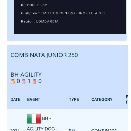
ID: BI0001562
Club/Team: MC DOG CENTRO CINOFILO A.S.D.
Region: LOMBARDIA
COMBINATA JUNIOR 250
BH-AGILITY
0
1
0
E
DATE
EVENT
TYPE
CATEGORY
F
BH -
AGILITY DOG -
2024-
BH-
COMBINATA