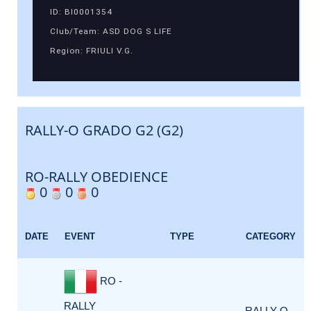
ID: BI0001354
Club/Team: ASD DOG S LIFE
Region: FRIULI V.G.
RALLY-O GRADO G2 (G2)
RO-RALLY OBEDIENCE
0
0
0
DATE
EVENT
TYPE
CATEGORY
RO -
RALLY
RALLY-O