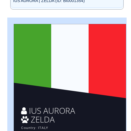
IUS AURORA | ZELDA (ID: BI0001354)
IUS AURORA
ZELDA
Country: ITALY