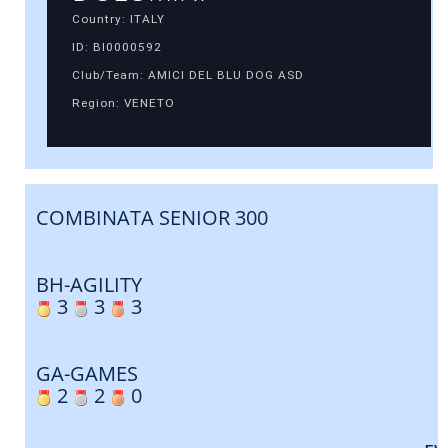
Country: ITALY
ID: BI0000592
Club/Team: AMICI DEL BLU DOG ASD
Region: VENETO
COMBINATA SENIOR 300
BH-AGILITY
3
3
3
GA-GAMES
2
2
0