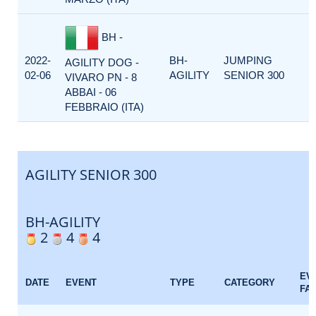
BH -
2022-
BH-
JUMPING
AGILITY DOG -
02-06
AGILITY
SENIOR 300
VIVARO PN - 8
ABBAI - 06
FEBBRAIO (ITA)
AGILITY SENIOR 300
BH-AGILITY
2
4
4
EV
DATE
EVENT
TYPE
CATEGORY
FA