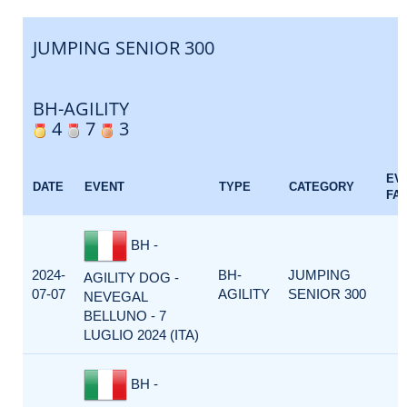
JUMPING SENIOR 300
BH-AGILITY
4
7
3
EV
DATE
EVENT
TYPE
CATEGORY
FA
BH -
2024-
BH-
JUMPING
AGILITY DOG -
07-07
AGILITY
SENIOR 300
NEVEGAL
BELLUNO - 7
LUGLIO 2024 (ITA)
BH -