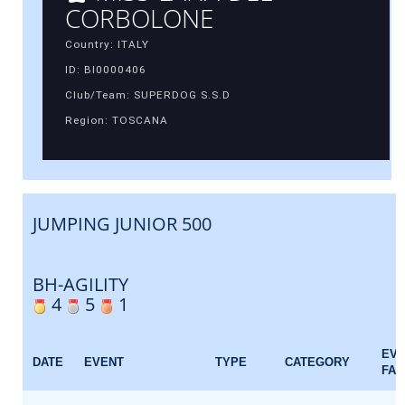
CORBOLONE
Country: ITALY
ID: BI0000406
Club/Team: SUPERDOG S.S.D
Region: TOSCANA
JUMPING JUNIOR 500
BH-AGILITY
4
5
1
EV
DATE
EVENT
TYPE
CATEGORY
FAC