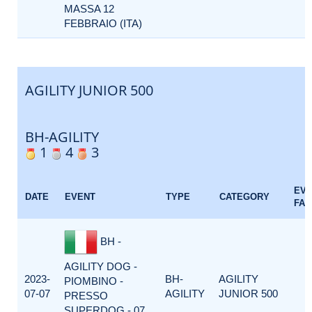
MASSA 12
FEBBRAIO (ITA)
AGILITY JUNIOR 500
BH-AGILITY
1
4
3
EV
DATE
EVENT
TYPE
CATEGORY
FAC
BH -
AGILITY DOG -
2023-
BH-
AGILITY
PIOMBINO -
07-07
AGILITY
JUNIOR 500
PRESSO
SUPERDOG - 07