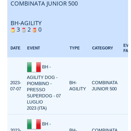
COMBINATA JUNIOR 500
BH-AGILITY
3
2
0
EV
DATE
EVENT
TYPE
CATEGORY
FAC
BH -
AGILITY DOG -
2023-
BH-
COMBINATA
PIOMBINO -
07-07
AGILITY
JUNIOR 500
PRESSO
SUPERDOG - 07
LUGLIO
2023 (ITA)
BH -
2023-
BH-
COMBINATA