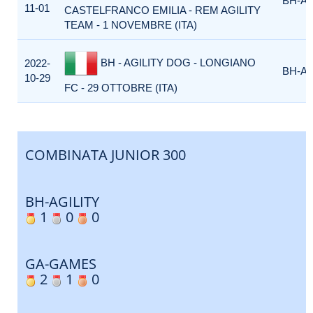
BH-AG
11-01
CASTELFRANCO EMILIA - REM AGILITY
TEAM - 1 NOVEMBRE (ITA)
BH - AGILITY DOG - LONGIANO
2022-
BH-AG
10-29
FC - 29 OTTOBRE (ITA)
COMBINATA JUNIOR 300
BH-AGILITY
1
0
0
GA-GAMES
2
1
0