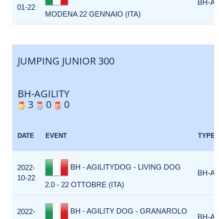
BH-AG
01-22
MODENA 22 GENNAIO (ITA)
JUMPING JUNIOR 300
BH-AGILITY
3
0
0
DATE
EVENT
TYPE
BH - AGILITYDOG - LIVING DOG
2022-
BH-AG
10-22
2.0 - 22 OTTOBRE (ITA)
BH - AGILITY DOG - GRANAROLO
2022-
BH-AG