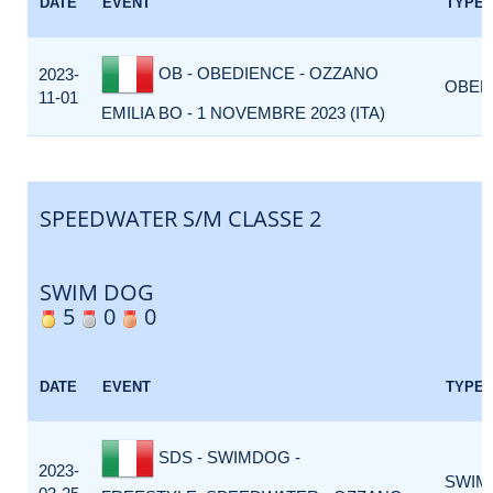
DATE
EVENT
TYPE
OB - OBEDIENCE - OZZANO
2023-
OBED
11-01
EMILIA BO - 1 NOVEMBRE 2023 (ITA)
SPEEDWATER S/M CLASSE 2
SWIM DOG
5
0
0
DATE
EVENT
TYPE
SDS - SWIMDOG -
2023-
SWIM