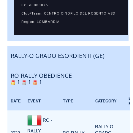
ID: BI0000076
Club/Team: CENTRO CINOFILO DEL ROSENTO ASD
Region: LOMBARDIA
RALLY-O GRADO ESORDIENTI (GE)
RO-RALLY OBEDIENCE
1
1
1
E
DATE
EVENT
TYPE
CATEGORY
F
RO -
RALLY-O
RALLY
2022-
RO-RALLY
GRADO