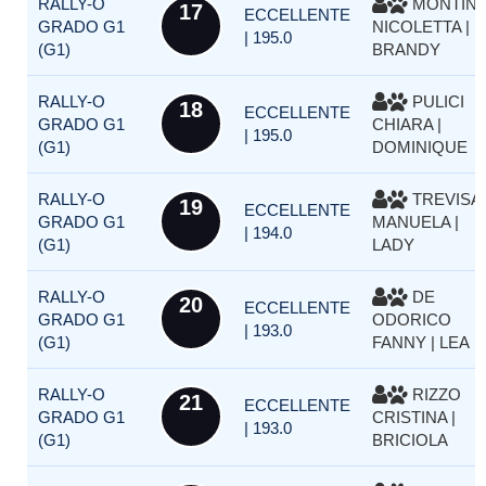
RALLY-O
MONTIN
17
ECCELLENTE
GRADO G1
NICOLETTA |
| 195.0
(G1)
BRANDY
RALLY-O
PULICI
18
ECCELLENTE
GRADO G1
CHIARA |
| 195.0
(G1)
DOMINIQUE
RALLY-O
TREVISA
19
ECCELLENTE
GRADO G1
MANUELA |
| 194.0
(G1)
LADY
RALLY-O
DE
20
ECCELLENTE
GRADO G1
ODORICO
| 193.0
(G1)
FANNY | LEA
RALLY-O
RIZZO
21
ECCELLENTE
GRADO G1
CRISTINA |
| 193.0
(G1)
BRICIOLA