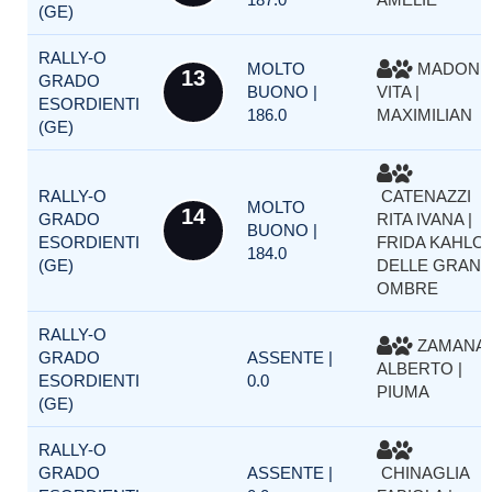
(GE)
RALLY-O
MOLTO
MADONI
13
GRADO
BUONO |
VITA |
ESORDIENTI
186.0
MAXIMILIAN
(GE)
RALLY-O
CATENAZZI
MOLTO
14
GRADO
RITA IVANA |
BUONO |
ESORDIENTI
FRIDA KAHLO
184.0
(GE)
DELLE GRAND
OMBRE
RALLY-O
ZAMANA
GRADO
ASSENTE |
ALBERTO |
ESORDIENTI
0.0
PIUMA
(GE)
RALLY-O
GRADO
ASSENTE |
CHINAGLIA