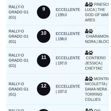
FINESCH
RALLY-O
9
ECCELLENTE
LUCA | THE
GRADO G1
| 199.0
GOD OF WAR
(G1)
ARES
RALLY-O
10
ECCELLENTE
GRADO G1
CHIARAMON
| 198.0
(G1)
NORA | BLOO
RALLY-O
11
ECCELLENTE
CONTIERO
GRADO G1
| 197.0
JESSICA |
(G1)
CHEYTAC
MONTIN
RALLY-O
NICOLETTA |
12
ECCELLENTE
GRADO G1
DAMA NERA
| 197.0
(G1)
TORRINO
COLLIES
RALLY-O
DAL