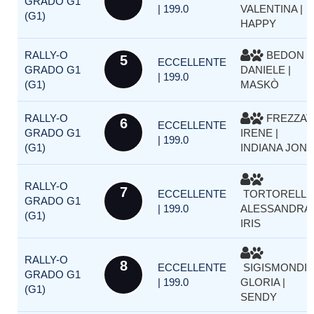
GRADO G1
| 199.0
VALENTINA |
(G1)
HAPPY
RALLY-O
BEDON
5
ECCELLENTE
GRADO G1
DANIELE |
| 199.0
(G1)
MASKÒ
RALLY-O
FREZZAT
6
ECCELLENTE
GRADO G1
IRENE |
| 199.0
(G1)
INDIANA JON
RALLY-O
7
ECCELLENTE
TORTORELLI
GRADO G1
| 199.0
ALESSANDRA 
(G1)
IRIS
RALLY-O
8
ECCELLENTE
SIGISMONDI
GRADO G1
| 199.0
GLORIA |
(G1)
SENDY