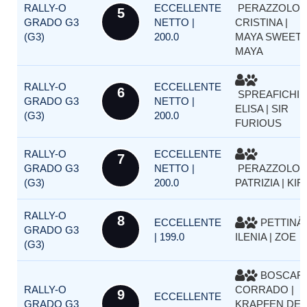
RALLY-O
ECCELLENTE
PERAZZOLO
5
GRADO G3
NETTO |
CRISTINA |
(G3)
200.0
MAYA SWEET
MAYA
RALLY-O
ECCELLENTE
6
SPREAFICHI
GRADO G3
NETTO |
ELISA | SIR
(G3)
200.0
FURIOUS
RALLY-O
ECCELLENTE
7
GRADO G3
NETTO |
PERAZZOLO
(G3)
200.0
PATRIZIA | KIR
RALLY-O
8
ECCELLENTE
PETTINÀ
GRADO G3
| 199.0
ILENIA | ZOE
(G3)
BOSCAR
RALLY-O
CORRADO |
9
ECCELLENTE
GRADO G3
KRAPFEN DEL