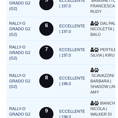
ECCELLENTE
BRAGHETTO
GRADO G2
| 197.0
FRANCESCA |
(G2)
RUDY
RALLY-O
DAL PAL
6
ECCELLENTE
GRADO G2
NICOLETTA |
| 197.0
(G2)
BALÙ
RALLY-O
7
ECCELLENTE
PERTILE
GRADO G2
| 197.0
SILVIA | KIRU
(G2)
RALLY-O
SCAVAZZINI
8
ECCELLENTE
GRADO G2
BARBARA |
| 196.0
(G2)
SHADOW LINE
AMY
BIANCHI
RALLY-O
NICOLA |
9
ECCELLENTE
GRADO G2
WALKER DI
| 196.0