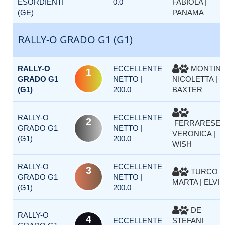
ESORDIENTI
0.0
FABIOLA |
(GE)
PANAMA
RALLY-O GRADO G1 (G1)
RALLY-O
ECCELLENTE
MONTIN
1
GRADO G1
NETTO |
NICOLETTA |
(G1)
200.0
BAXTER
RALLY-O
ECCELLENTE
2
FERRARESE
GRADO G1
NETTO |
VERONICA |
(G1)
200.0
WISH
RALLY-O
ECCELLENTE
3
TURCO
GRADO G1
NETTO |
MARTA | ELVIS
(G1)
200.0
DE
RALLY-O
4
ECCELLENTE
STEFANI