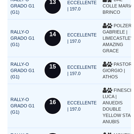
13
ECCELLENTE
GRADO G1
COLLE MARIA 
| 197.0
(G1)
BRINCO
POLZER
RALLY-O
GABRIELE |
14
ECCELLENTE
GRADO G1
LIMECASTLE’
| 197.0
(G1)
AMAZING
GRACE
RALLY-O
PASTOR
15
ECCELLENTE
GRADO G1
GIORGIO |
| 197.0
(G1)
ATHOS
FINESCH
LUCA |
RALLY-O
16
ECCELLENTE
ANUEDIS
GRADO G1
| 197.0
DOUBLE
(G1)
YELLOW STAR
ANUBIS