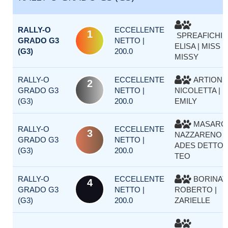
RALLY-O
ECCELLENTE
1
SPREAFICHI
GRADO G3
NETTO |
ELISA | MISS
(G3)
200.0
MISSY
RALLY-O
ECCELLENTE
ARTION
2
GRADO G3
NETTO |
NICOLETTA |
(G3)
200.0
EMILY
MASARO
RALLY-O
ECCELLENTE
3
NAZZARENO |
GRADO G3
NETTO |
ADES DETTO
(G3)
200.0
TEO
RALLY-O
ECCELLENTE
BORINAT
4
GRADO G3
NETTO |
ROBERTO |
(G3)
200.0
ZARIELLE