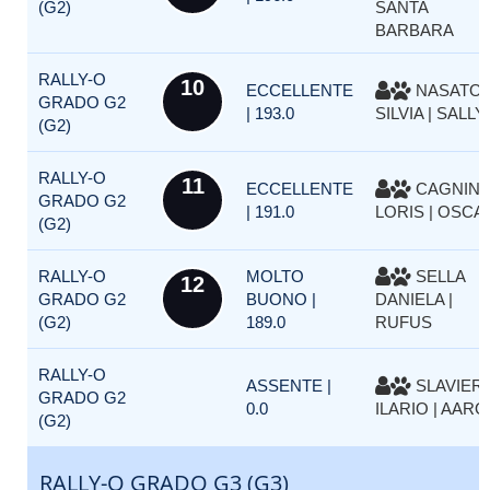
(G2)
SANTA
BARBARA
RALLY-O
10
ECCELLENTE
NASATO
GRADO G2
| 193.0
SILVIA | SALLY
(G2)
RALLY-O
11
ECCELLENTE
CAGNIN
GRADO G2
| 191.0
LORIS | OSCA
(G2)
RALLY-O
MOLTO
SELLA
12
GRADO G2
BUONO |
DANIELA |
(G2)
189.0
RUFUS
RALLY-O
ASSENTE |
SLAVIER
GRADO G2
0.0
ILARIO | AAR
(G2)
RALLY-O GRADO G3 (G3)