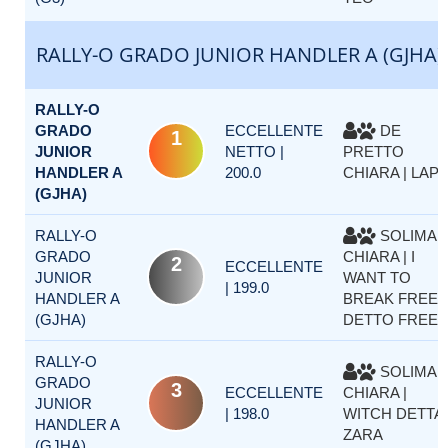
RALLY-O GRADO JUNIOR HANDLER A (GJHA)
RALLY-O
GRADO
ECCELLENTE
DE
1
JUNIOR
NETTO |
PRETTO
HANDLER A
200.0
CHIARA | LAP
(GJHA)
RALLY-O
SOLIMAN
GRADO
CHIARA | I
2
ECCELLENTE
JUNIOR
WANT TO
| 199.0
HANDLER A
BREAK FREE
(GJHA)
DETTO FREE
RALLY-O
SOLIMAN
GRADO
3
ECCELLENTE
CHIARA |
JUNIOR
| 198.0
WITCH DETTA
HANDLER A
ZARA
(GJHA)