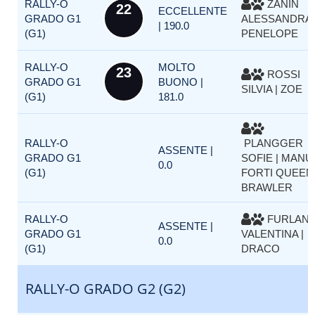
RALLY-O
ZANIN
22
ECCELLENTE
GRADO G1
ALESSANDRA 
| 190.0
(G1)
PENELOPE
RALLY-O
MOLTO
23
ROSSI
GRADO G1
BUONO |
SILVIA | ZOE
(G1)
181.0
RALLY-O
PLANGGER
ASSENTE |
GRADO G1
SOFIE | MANU
0.0
(G1)
FORTI QUEEN
BRAWLER
RALLY-O
FURLAN
ASSENTE |
GRADO G1
VALENTINA |
0.0
(G1)
DRACO
RALLY-O GRADO G2 (G2)