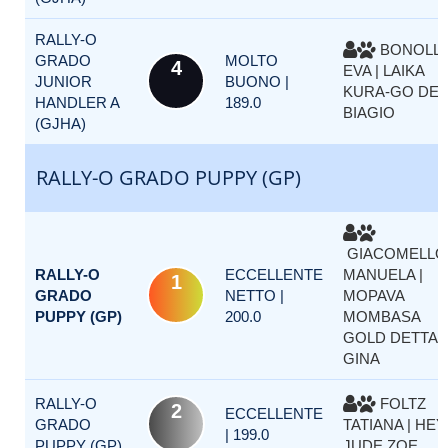
RALLY-O
BONOLL
GRADO
MOLTO
4
EVA | LAIKA
JUNIOR
BUONO |
KURA-GO DEL
HANDLER A
189.0
BIAGIO
(GJHA)
RALLY-O GRADO PUPPY (GP)
GIACOMELLO
RALLY-O
ECCELLENTE
MANUELA |
1
GRADO
NETTO |
MOPAVA
PUPPY (GP)
200.0
MOMBASA
GOLD DETTA
GINA
RALLY-O
FOLTZ
2
ECCELLENTE
GRADO
TATIANA | HEY
| 199.0
PUPPY (GP)
JUDE ZOE