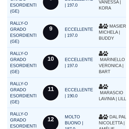
VANESSA |
ESORDIENTI
| 197.0
KORA
(GE)
RALLY-O
MASIER
9
GRADO
ECCELLENTE
MICHELA |
ESORDIENTI
| 197.0
BUDDY
(GE)
RALLY-O
10
GRADO
ECCELLENTE
MARINELLO
ESORDIENTI
| 197.0
VERONICA |
(GE)
BART
RALLY-O
11
GRADO
ECCELLENTE
MARASCIO
ESORDIENTI
| 190.0
LAVINIA | LILLA
(GE)
RALLY-O
MOLTO
DAL PAL
12
GRADO
BUONO |
NICOLETTA |
ESORDIENTI
187.0
AMÉLIE