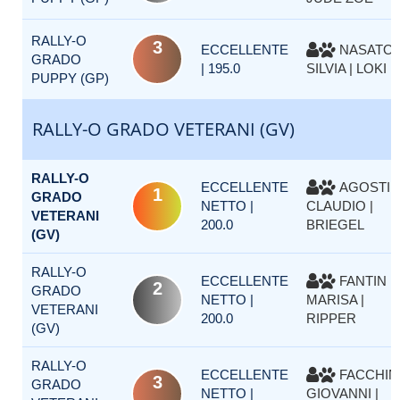
RALLY-O
3
ECCELLENTE
NASATO
GRADO
| 195.0
SILVIA | LOKI
PUPPY (GP)
RALLY-O GRADO VETERANI (GV)
RALLY-O
ECCELLENTE
AGOSTIN
1
GRADO
NETTO |
CLAUDIO |
VETERANI
200.0
BRIEGEL
(GV)
RALLY-O
ECCELLENTE
FANTIN
2
GRADO
NETTO |
MARISA |
VETERANI
200.0
RIPPER
(GV)
RALLY-O
ECCELLENTE
FACCHIN
3
GRADO
NETTO |
GIOVANNI |