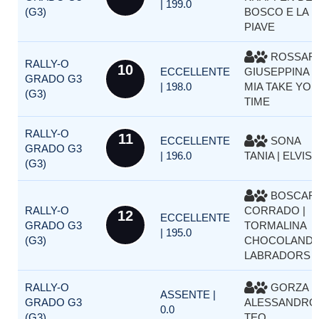
| 199.0
(G3)
BOSCO E LA
PIAVE
ROSSAR
RALLY-O
10
ECCELLENTE
GIUSEPPINA |
GRADO G3
| 198.0
MIA TAKE YO
(G3)
TIME
RALLY-O
11
ECCELLENTE
SONA
GRADO G3
| 196.0
TANIA | ELVIS
(G3)
BOSCAR
RALLY-O
CORRADO |
12
ECCELLENTE
GRADO G3
TORMALINA
| 195.0
(G3)
CHOCOLAND
LABRADORS
RALLY-O
GORZA
ASSENTE |
GRADO G3
ALESSANDRO 
0.0
(G3)
TEO