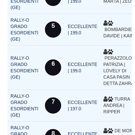
ESORDIENTI
| 199.0
MARTA | ZEUS
(GE)
RALLY-O
5
GRADO
ECCELLENTE
BOMBARDIE
ESORDIENTI
| 199.0
DAVIDE | KAIN
(GE)
RALLY-O
PERAZZOLO
6
GRADO
ECCELLENTE
PATRIZIA |
ESORDIENTI
| 199.0
LOVELY DI
(GE)
CASA PASIN
DETTA ZAHRA
RALLY-O
TURRA
7
GRADO
ECCELLENTE
ANDREA |
ESORDIENTI
| 197.0
RIPPER
(GE)
RALLY-O
DE MORI
8
GRADO
ECCELLENTE