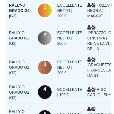
RALLY-O
ECCELLENTE
TUZZATO
1
GRADO G2
NETTO |
NICOLA |
(G2)
200.0
MAGGIE
RALLY-O
ECCELLENTE
PERAZZOLO
2
GRADO G2
NETTO |
CRISTINA |
(G2)
200.0
REINE LA VITA
BELLA
RALLY-O
ECCELLENTE
3
BRAGHETTO
GRADO G2
NETTO |
FRANCESCA |
(G2)
200.0
DAISY
RALLY-O
4
ECCELLENTE
RIGO
GRADO G2
| 199.0
CARLO | SKY
(G2)
RALLY-O
5