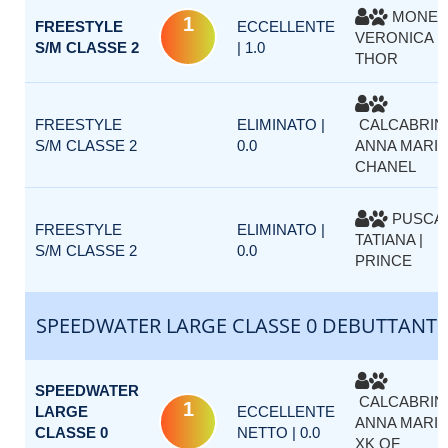
MONEA
1
FREESTYLE
ECCELLENTE
VERONICA |
S/M CLASSE 2
| 1.0
THOR
FREESTYLE
ELIMINATO |
CALCABRIN
S/M CLASSE 2
0.0
ANNA MARIA 
CHANEL
PUSCA
FREESTYLE
ELIMINATO |
TATIANA |
S/M CLASSE 2
0.0
PRINCE
SPEEDWATER LARGE CLASSE 0 DEBUTTANTI
SPEEDWATER
CALCABRIN
1
LARGE
ECCELLENTE
ANNA MARIA 
CLASSE 0
NETTO | 0.0
XK OF