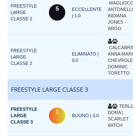
MAGLIOCC
FREESTYLE
5
ECCELLENTE
ANTONELLO 
LARGE
| 1.0
INDIANA
CLASSE 2
JONES -
ARGO
CALCABRIN
FREESTYLE
ELIMINATO |
ANNA MARIA 
LARGE
0.0
CHEVROLET
CLASSE 2
DOMINIC
TORETTO
FREESTYLE LARGE CLASSE 3
TERLIZZ
FREESTYLE
1
DORA |
LARGE
BUONO | 3.0
SCARLET
CLASSE 3
WITCH